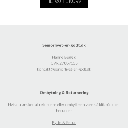
TILFØJ TIL KURV
Seniorlivet-er-godt.dk
Hanne Buggild
CVR 27887155
kontakt@seniorlivet-er-godt.dk
Ombytning & Returnering
Hvis du ønsker at returnere eller ombytte en vare så klik på linket
herunder
Bytte & Retur