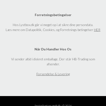
Forretningsbetingelser
Hos Lystbox.dk går vi meget op i at sikre dine persondata.
Læs mere om Datapolitik, Cookies, og Forretnings betingelser
HER
Når Du Handler Hos Os
Vi sender altid i diskret emballage. Der står HB-Trading som
afsender.
Forsendelse & Levering
Seniorlivet-er-godt.dk - © 2026