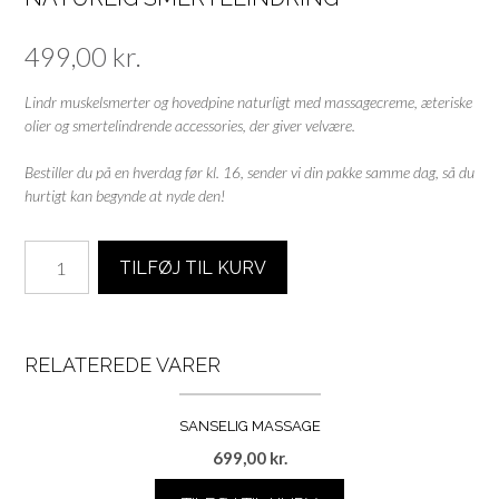
499,00
kr.
Lindr muskelsmerter og hovedpine naturligt med massagecreme, æteriske
olier og smertelindrende accessories, der giver velvære.
Bestiller du på en hverdag før kl. 16, sender vi din pakke samme dag, så du
hurtigt kan begynde at nyde den!
Naturlig
TILFØJ TIL KURV
Smertelindring
antal
RELATEREDE VARER
SANSELIG MASSAGE
699,00
kr.