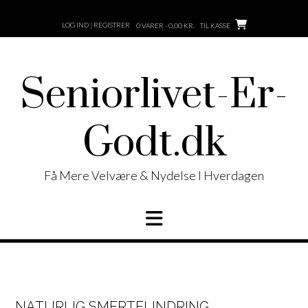
Skip
to
LOG IND | REGISTRER
0 VARER - 0,00 KR.
TIL KASSE
content
Seniorlivet-Er-
Godt.dk
Få Mere Velvære & Nydelse I Hverdagen
NATURLIG SMERTELINDRING