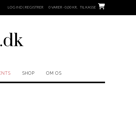
LOG IND | REGISTRER
0 VARER - 0,00 KR.
TIL KASSE
.dk
ENTS
SHOP
OM OS