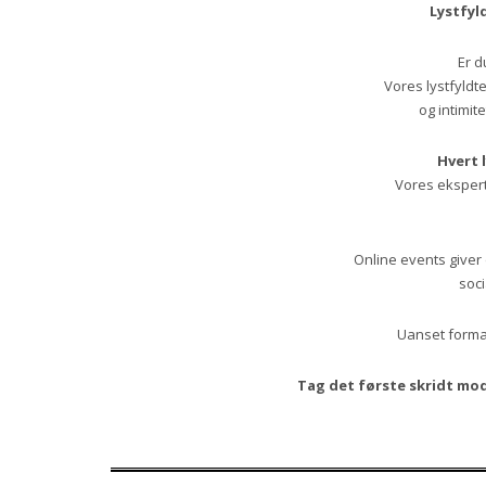
Lystfyl
Er d
Vores lystfyldt
og intimit
Hvert 
Vores eksperte
Online events giver 
soci
Uanset format
Tag det første skridt mod 