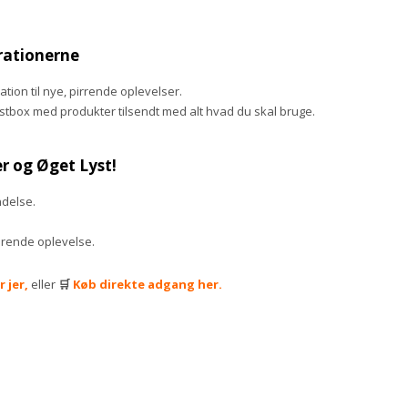
rationerne
tion til nye, pirrende oplevelser.
ystbox med produkter tilsendt med alt hvad du skal bruge.
r og Øget Lyst!
ndelse.
rerende oplevelse.
 jer,
eller
🛒
Køb direkte adgang her.