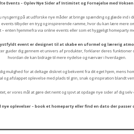
dte Events – Oplev Nye Sider af Intimitet og Fornøjelse med Voksen
u nysgerrig på at udforske nye måder at bringe spænding og glæde ind i dit
e events tilbyder en tryg og inspirerende ramme, hvor du kan lære mere 
et – enten hjemmefra via online events eller som et hyggeligt homeparty 
lystfyldt event er designet til at skabe en uformel og lærerig atm
r guider dig gennem et univers af produkter, forklarer deres funktioner og 
hvordan de kan bidrage til mere nydelse og nærvær i hverdagen.
dig mulighed for at deltage diskret og bekvemt fra dit eget hjem, mens ho
al og afslappet oplevelse med plads til grin, snak og inspiration blandt ve
et, er vores mål at gøre det nemt og sjovt at opdage nye sider af dig selv o
nye oplevelser – book et homeparty eller find en dato der passer d