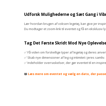
Udforsk Mulighederne og Sæt Gang i Vib
Lær hvordan brugen af voksen legetøj, kan give jer inspira
Du modtager et zoom-link til eventet og få en eksklusiv l
Tag Det Første Skridt Mod Nye Oplevelse
✅ Få viden om forskellige typer af legetøj og deres anve
✅ Skab nye dimensioner af leg og intimitet i jeres samliv.
✅ Indeholder overraskelser, der gør eventet til en inspi
📖
Læs mere om eventet og vælg en dato, der passer