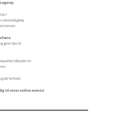
 Legetøj
 liv?
om voksenlegetøj
med venner.
osfære.
giver tips til,
meparties tilbyder en
nner.
g dit forhold.
ig til vores online events!