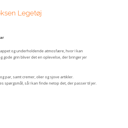
ksen Legetøj
ar
slappet og underholdende atmosfære, hvor I kan
gode grin bliver det en oplevelse, der bringer jer
og par, samt cremer, olier og sjove artikler.
spørgsmål, så I kan finde netop det, der passer til jer.